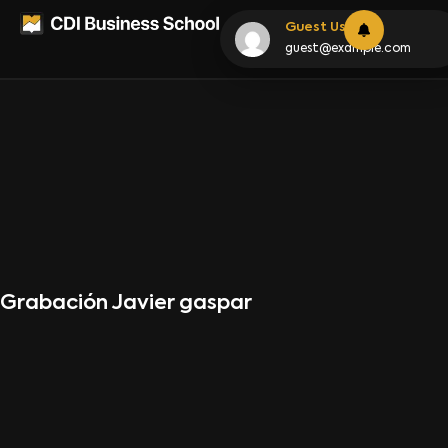
Guest User
guest@example.com
Grabación Javier gaspar