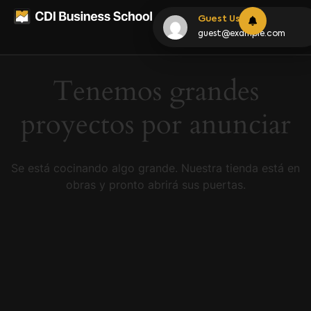
Guest User
guest@example.com
Tenemos grandes
proyectos por anunciar
Se está cocinando algo grande. Nuestra tienda está en
obras y pronto abrirá sus puertas.